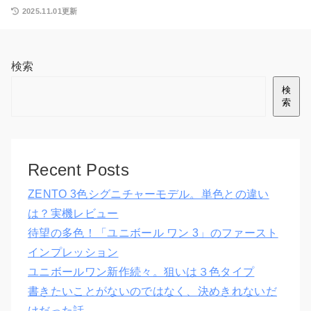
2025.11.01更新
検索
検
索
Recent Posts
ZENTO 3色シグニチャーモデル。単色との違い
は？実機レビュー
待望の多色！「ユニボール ワン 3」のファースト
インプレッション
ユニボールワン新作続々。狙いは３色タイプ
書きたいことがないのではなく、決めきれないだ
けだった話