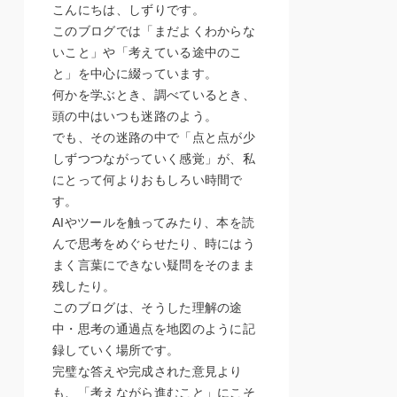
こんにちは、しずりです。
このブログでは「まだよくわからな
いこと」や「考えている途中のこ
と」を中心に綴っています。
何かを学ぶとき、調べているとき、
頭の中はいつも迷路のよう。
でも、その迷路の中で「点と点が少
しずつつながっていく感覚」が、私
にとって何よりおもしろい時間で
す。
AIやツールを触ってみたり、本を読
んで思考をめぐらせたり、時にはう
まく言葉にできない疑問をそのまま
残したり。
このブログは、そうした理解の途
中・思考の通過点を地図のように記
録していく場所です。
完璧な答えや完成された意見より
も、「考えながら進むこと」にこそ