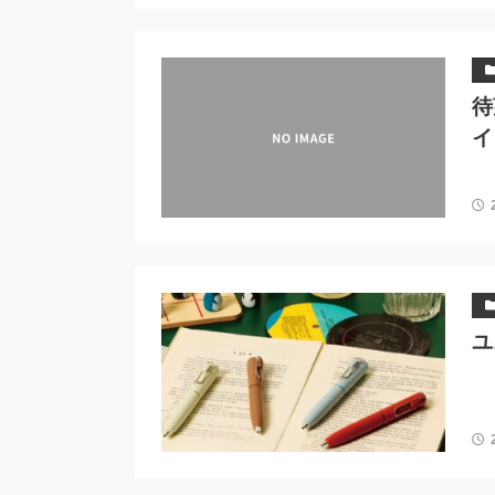
待
イ
ユ