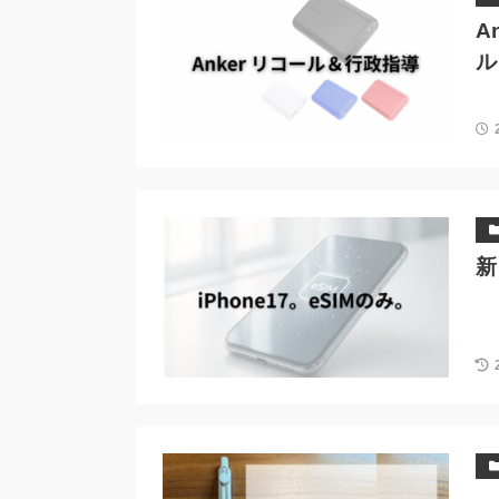
A
ル
新