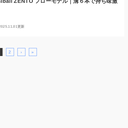
niball ZENTO フローモデル｜溝６本で持ち味激
2025.11.01更新
2
›
»