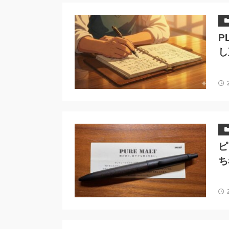
P
し
ピ
ち