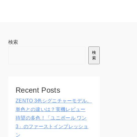
検索
検
索
Recent Posts
ZENTO 3色シグニチャーモデル。
単色との違いは？実機レビュー
待望の多色！「ユニボール ワン
3」のファーストインプレッショ
ン