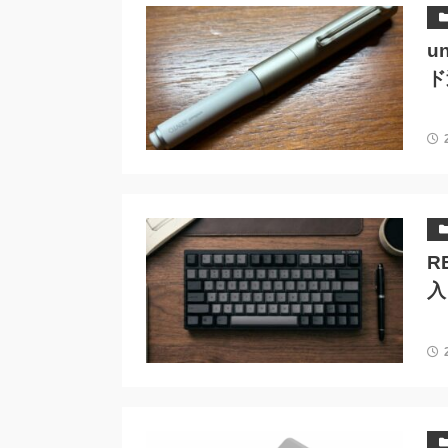
u
ド
R
入