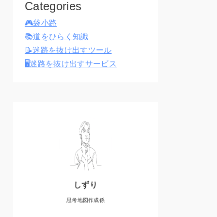
Categories
🎮袋小路
📚道をひらく知識
📝迷路を抜け出すツール
🖥️迷路を抜け出すサービス
しずり
思考地図作成係