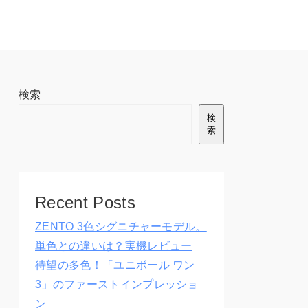
検索
検
索
Recent Posts
ZENTO 3色シグニチャーモデル。
単色との違いは？実機レビュー
待望の多色！「ユニボール ワン
3」のファーストインプレッショ
ン