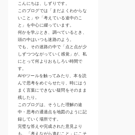
こんにちは、しずりです。
このブログでは「まだよくわからな
いこと」や「考えている途中のこ
と」を中心に綴っています。
何かを学ぶとき、調べているとき、
頭の中はいつも迷路のよう。
でも、その迷路の中で「点と点が少
しずつつながっていく感覚」が、私
にとって何よりおもしろい時間で
す。
AIやツールを触ってみたり、本を読
んで思考をめぐらせたり、時にはう
まく言葉にできない疑問をそのまま
残したり。
このブログは、そうした理解の途
中・思考の通過点を地図のように記
録していく場所です。
完璧な答えや完成された意見より
も、「考えながら進むこと」にこそ