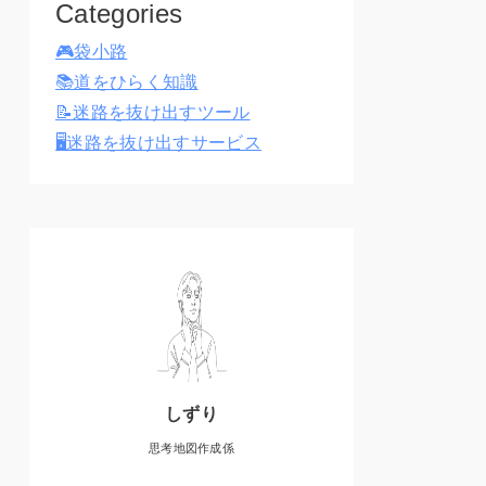
Categories
🎮袋小路
📚道をひらく知識
📝迷路を抜け出すツール
🖥️迷路を抜け出すサービス
しずり
思考地図作成係